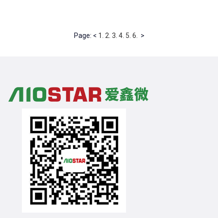
Page: <
1.
2.
3.
4.
5.
6.
>