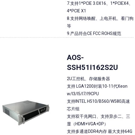
7.支持1*PCIE 3.0X16、1*PCIEX4、
4*PCIE X1
8.支持网络唤醒、上电开机、看门狗
等
9.产品符合CE FCC ROHS规范
AOS-
SSH51I162S2U
2U工控机、存储服务器
支持 LGA1200封装10-11代Xeon
w/I3/I5/I7/I9CPU
支持INTEL H510/B560/W580高速
芯片组
支持双千兆网口、支持异步二、三
显（HDMI+VGA+DP）
支持多通道DDR4内存 最大支持64G