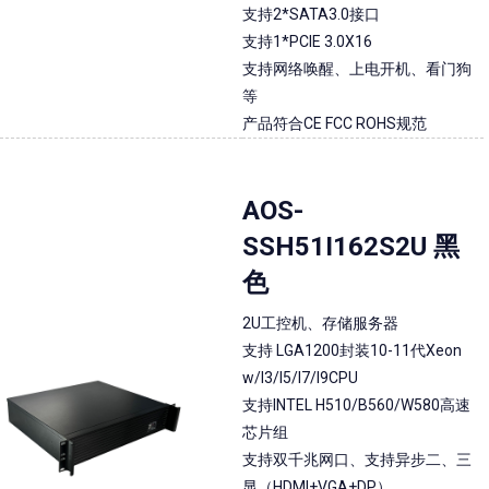
支持2*SATA3.0接口
支持1*PCIE 3.0X16
支持网络唤醒、上电开机、看门狗
等
产品符合CE FCC ROHS规范
AOS-
SSH51I162S2U 黑
色
2U工控机、存储服务器
支持 LGA1200封装10-11代Xeon
w/I3/I5/I7/I9CPU
支持INTEL H510/B560/W580高速
芯片组
支持双千兆网口、支持异步二、三
显（HDMI+VGA+DP）