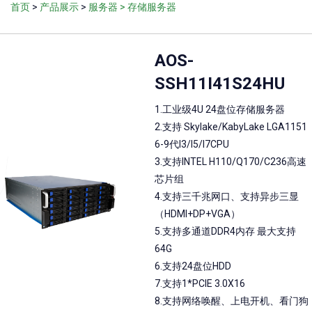
首页
>
产品展示
>
服务器
> 存储服务器
AOS-
SSH11I41S24HU
1.工业级4U 24盘位存储服务器
2.支持 Skylake/KabyLake LGA1151
6-9代I3/I5/I7CPU
3.支持INTEL H110/Q170/C236高速
芯片组
4.支持三千兆网口、支持异步三显
（HDMI+DP+VGA）
5.支持多通道DDR4内存 最大支持
64G
6.支持24盘位HDD
7.支持1*PCIE 3.0X16
8.支持网络唤醒、上电开机、看门狗