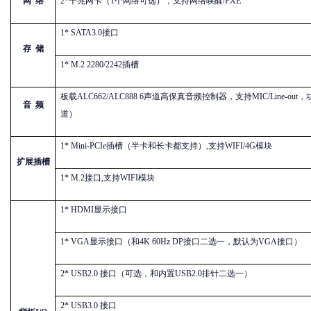
网
络
2*千兆网卡（1个网络可选），支持网络唤醒/PXE
1* SATA3.0接口
存
储
1* M.2 2280/2242插槽
板载
ALC662/ALC888 6声道高保真音频控制器，支持MIC/Line-ou
音
频
道）
1* Mini-PCIe插槽（半卡和长卡都支持）,支持WIFI/4G模块
扩展插槽
1* M.2接口,支持WIFI模块
1* HDMI显示接口
1* VGA显示接口（和4K 60Hz DP接口二选一，默认为VGA接口）
2* USB2.0 接口（可选，和内置USB2.0排针二选一）
2* USB3.0 接口