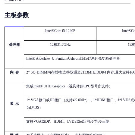
主板参数
Intel®Core i5-1240P
Intel®Co
处理器
12核21.7GHz
12核
Intel®
Alderlake -U
Pentium/Celeron/I3/I5/I7系列低功耗处理器
内
存
2* SO-DIMM内存插槽,支持双通道2133MHz DDR4 内存,最大支持16
集成
Intel® UHD Graphics（视具体的CPU型号所支持）
1* VGA接口或DP接口（支持4K 60Hz），1*HDMI接口，1*LVD
显
示
为LVDS）
支持
VGA或DP、HDMI、LVDS或eDP同步/异步三显