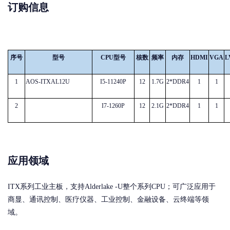
订购信息
序号
型号
CPU型号
核数
频率
内存
HDMI
VGA
L
1
AOS-ITXAL12U
I5-11240P
12
1.7G
2*DDR4
1
1
2
I7-1260P
12
2.1G
2*DDR4
1
1
应用领域
ITX系列工业主板，支持
Alderlake -U
整个系列
CPU；可广泛应用于
商显、通讯控制、医疗仪器、工业控制、金融设备、云终端等领
域。