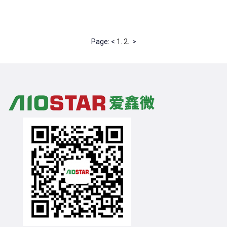
Page: <
1.
2.
>