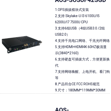
AOS-SOSUF42SGD
1.OPS插拔模块式安装
2.支持 Skylake-U I3 6100U/I5
6200U/I7 7500U CPU
3.支持6组USB（4组USB3.0 /2组
USB2.0）
4.支持千兆电口网络、千兆光纤网络
5.支持HDMI+HDMI4K 60HZ极清显
示(3840*2160)
6.支持硬盘可插拔方式，方便更新换
代
7.支持网络唤醒、上电开机、看门狗
等
8.产品符合CE FCC ROHS规范
9.尺寸：180MM*119MM*30MM
AOS-