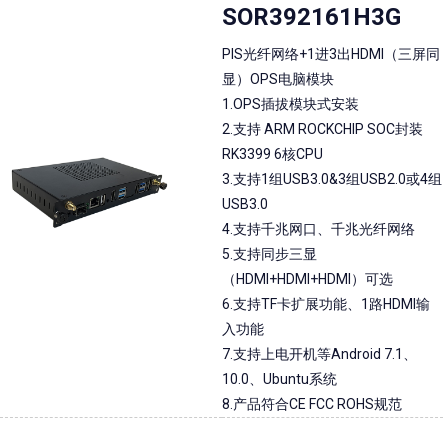
SOR392161H3G
PIS光纤网络+1进3出HDMI（三屏同
显）OPS电脑模块
1.OPS插拔模块式安装
2.支持 ARM ROCKCHIP SOC封装
RK3399 6核CPU
3.支持1组USB3.0&3组USB2.0或4组
USB3.0
4.支持千兆网口、千兆光纤网络
5.支持同步三显
（HDMI+HDMI+HDMI）可选
6.支持TF卡扩展功能、1路HDMI输
入功能
7.支持上电开机等Android 7.1、
10.0、Ubuntu系统
8.产品符合CE FCC ROHS规范