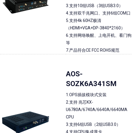
3.支持10组USB（3组USB3.0）
4.支持双千兆网口、支持6组COM口
5.支持4k 60HZ极清
（HDMI+VGA+DP-3840*2160）
6.支持网络唤醒、上电开机、看门狗
等
7.产品符合CE FCC ROHS规范
AOS-
SOZK6A341SM
1.OPS插拔模块式安装
2.支持 兆芯KX-
U6780A/6740A/6640A/6640MA
CPU
3.支持6组USB（2组USB3.0）
4.支持CPU集成显卡