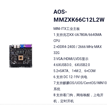
AOS-
MMZXK66C12L2W
MINI-ITX工业主板
1.支持兆芯KX-U6780A/6640MA
CPU
2.×DDR4-2400 / 2666 MHz MAX
32G
3.VGA/HDMI/LVDS显示
4.6XUSB3.0、6XUSB2.0
5.2×SATA、1×M.2、6×COM
6.支持 DC 12-19V 供电
7.支持麒麟OS/UOS/CentOS/WIN10
系统
8.支持看门狗，网络唤醒，上电开
机，定时开机