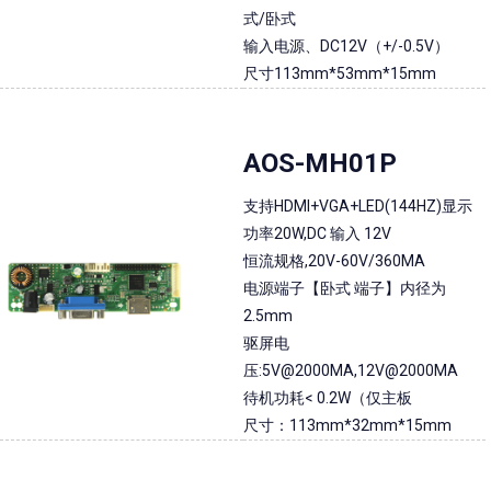
式/卧式
输入电源、DC12V（+/-0.5V）
尺寸113mm*53mm*15mm
AOS-MH01P
支持HDMI+VGA+LED(144HZ)显示
功率20W,DC 输入 12V
恒流规格,20V-60V/360MA
电源端子【卧式 端子】内径为
2.5mm
驱屏电
压:5V@2000MA,12V@2000MA
待机功耗< 0.2W（仅主板
尺寸：113mm*32mm*15mm