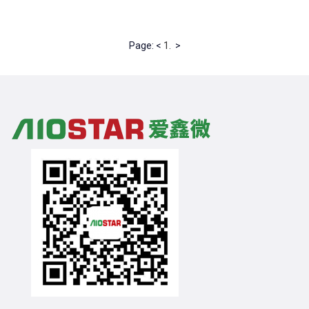
Page: <
1.
>