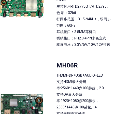
Panel
主芯片用RTD2775QT/RTD2795。
色 彩：32bit
行同步范围：31.5-94KHz，场同步
范围：60Hz
耳机接口：3.5MM耳机口
喇叭接口：PH2.0 4PIN米色立式
驱屏电压：3.3V/5V/10V/12V可选
MH06R
1HDMI+DP+USB+AUDIO+LED
支持HDMI最大分辨
率:2560*1440@100赫兹，2.0
支持DP最大分辨
率:1920*1080@200赫兹，
2560*1440@100赫兹,1.4
支持多国语言可选