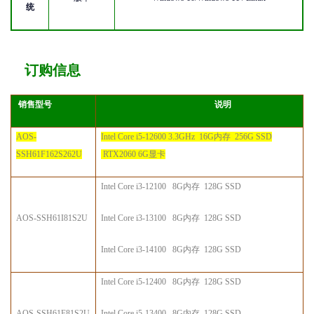
统
订购信息
销售型号
说明
AOS
-
Intel Core i
5
-
12600 3.3
GHz
16G内存 256G SSD
SS
H
61F162S262U
RTX2060 6G显卡
Intel Core i
3
-
12100 8G内存 128G SSD
AOS
-
SS
H
61I81S2U
Intel Core i
3
-
13100 8G内存 128G SSD
Intel Core i
3
-
14100 8G内存 128G SSD
Intel Core i
5
-
12400 8G内存 128G SSD
AOS
-
SS
H
61F81S2U
Intel Core i
5
-
13400 8G内存 128G SSD