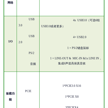
网络
USB
4x
USB3.0（可选6组
3.0
USB3.0或者更多）
USB
4× USB2.0
I/O
2.0
1 × PS/2键盘鼠标
PS/2
1 ×
LINE-OUT &
MIC-IN
&1x LINE IN，
集成
6声道
高保真
音效
音频
1*PCIE3.0 X16
PCIE
板载功
1*PCIE X8
能
3*PCIEX4