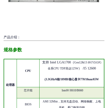
产品介绍：
规格参数
支持
Intel LGA1700（
Gen12&13 i9/i7/i5/i3/G
）
/I5 12600
全系CPU TDP高达125W
CPU
(
3.3
GHz/
6核/18
MB/
核心显卡
770
/
10
nm/
65
W
处理器
芯片组
Intel® H
610/B660
AMI
32
Mbit
，支持无盘启动、网络唤醒、上电
BIOS
开机、看门狗等功能