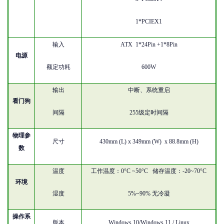
1*PCIEX1
输入
ATX 1*24Pin +1*8Pin
电源
额定功耗
600W
输出
中断、系统重启
看门狗
间隔
255级定时间隔
物理参
尺寸
430
mm (L) x
349
mm (W) x
88.8
mm (
H
)
数
温度
工作温度：
0°C ~50°C 储存温度：-20~70°C
环境
湿度
5%~90% 无冷凝
操作系
版本
W
indows 10/Windows 11 / Linux