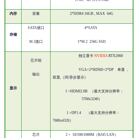
内存
容量
2*DDR4 16GB , MAX 64G
SATA
接口
4*SATA
存储
M.2接口
1*M.2 256G SSD
独立
显卡
NVIDIA
RTX2060
芯片组
VGA+2*HDMI+2*DP 单显 ，
输出
双显,（同/异步显示）
显示
1 ×HDMI2.0B （最大支持分辨率：
5760x3240）
1 ×DP1.4 （最大支持分辨率：
7680x4320）
芯片
2 ×
10/100/1000M
（
RJ45 LAN
）