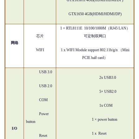
GTX1050TI 4GB(HDMI/HDMI/DP)
GTX1650 4GB(HDMI/HDMI/DP)
1 × RTL8111E
10/100/1000M
（
RJ45 LAN
）
芯片
可定制双网口
网络
WIFI
1 x WIFI Module support 802.11b/g/n （Mini
PCIE half card）
USB 3.0
2x USB3.0
USB 2.0
5× USB2.0
COM
1x COM
P
ower
1 × power button
button
I/O
1 x Reset
Reset