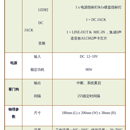
1 x 电源指标灯&1x硬盘指标灯
LED灯
1 × DC JACK
DC
JACK
1 ×
LINE-OUT &
MIC-IN
，
集成
6声
道音效ALC662声卡芯片
音频
输入
DC 12~19V
电源
额定功耗
90W
输出
中断、系统重启
看门狗
间隔
255级定时间隔
物理参
尺寸
180mm (L) x
206
mm (W) x
38
mm (H)
数