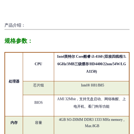
产品介绍：
规格参数：
Intel英特尔 Core酷睿 i3-
41
6
0
(双核四线程/3.
CPU
6GHz/3MB三级缓存/HD
44
00/22nm/5
4
W/LG
A115
0
)
处理器
芯片组
Intel® H
81/B85
AMI
32
Mbit
，支持无盘启动、网络唤醒、上
BIOS
电开机、看门狗等功能
4GB SO-DIMM DDR3 1333 MHz memory
,
内存
容量
Max.8GB